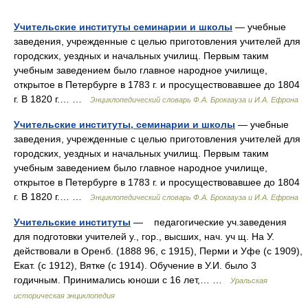
Учительские институты семинарии и школы
— учебные
заведения, учрежденные с целью приготовления учителей для
городских, уездных и начальных училищ. Первым таким
учебным заведением было главное народное училище,
открытое в Петербурге в 1783 г. и просуществовавшее до 1804
г. В 1820 г.… …
Энциклопедический словарь Ф.А. Брокгауза и И.А. Ефрона
Учительские институты, семинарии и школы
— учебные
заведения, учрежденные с целью приготовления учителей для
городских, уездных и начальных училищ. Первым таким
учебным заведением было главное народное училище,
открытое в Петербурге в 1783 г. и просуществовавшее до 1804
г. В 1820 г.… …
Энциклопедический словарь Ф.А. Брокгауза и И.А. Ефрона
Учительские институты
— педагогические уч.заведения
для подготовки учителей у., гор., высших, нач. уч щ. На У.
действовали в Оренб. (1888 96, с 1915), Перми и Уфе (с 1909),
Екат. (с 1912), Вятке (с 1914). Обучение в У.И. было 3
годичным. Принимались юноши с 16 лет,… …
Уральская
историческая энциклопедия