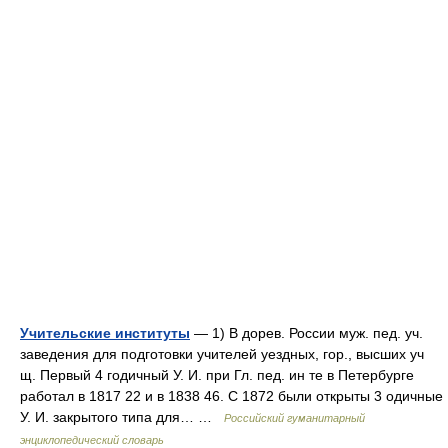
Учительские институты
— 1) В дорев. России муж. пед. уч.
заведения для подготовки учителей уездных, гор., высших уч
щ. Первый 4 годичный У. И. при Гл. пед. ин те в Петербурге
работал в 1817 22 и в 1838 46. С 1872 были открыты 3 одичные
У. И. закрытого типа для… …
Российский гуманитарный
энциклопедический словарь